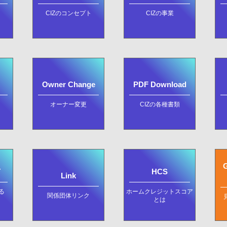
CIZのコンセプト
CIZの事業
Owner Change
PDF Download
オーナー変更
CIZの各種書類
G
T
HCS
Link
る
ホームクレジットスコア
関係団体リンク
とは