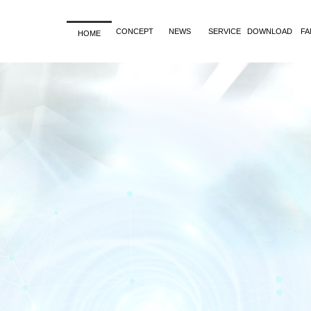
CONCEPT
NEWS
SERVICE
DOWNLOAD
FA
HOME
オーナー変
CIZの事業
SpeedPay
更